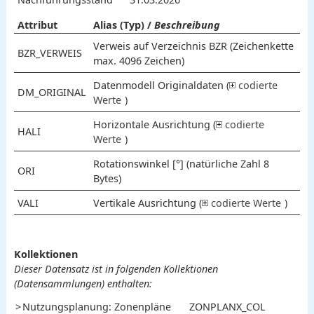
Attribut
Alias (Typ) /
Beschreibung
Verweis auf Verzeichnis BZR (Zeichenkette
BZR_VERWEIS
max. 4096 Zeichen)
Datenmodell Originaldaten (
codierte
DM_ORIGINAL
Werte
)
Horizontale Ausrichtung (
codierte
2
3
Originaldaten im Modell V2
Originaldaten im Modell V3
Wert
Bedeutung
HALI
Werte
)
Rotationswinkel [°] (natürliche Zahl 8
1
2
3
Left
Center
Right
Wert
Bedeutung
ORI
Bytes)
VALI
Vertikale Ausrichtung (
codierte Werte
)
1
2
3
4
5
Top
Cap
Half
Base
Bottom
Wert
Bedeutung
Kollektionen
Dieser Datensatz ist in folgenden Kollektionen
(Datensammlungen) enthalten:
Nutzungsplanung: Zonenpläne
ZONPLANX_COL