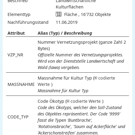
Beschrieb
Landwirtschaftliche
Kulturflächen
Elementtyp
Fläche , 16'732 Objekte
Nachführungsstand
11.06.2019
Attribut
Alias (Typ) /
Beschreibung
Nummer Vernetzungsprojekt (ganze Zahl 2
Bytes)
VZP_NR
Offizielle Nummer des Vernetzungsprojektes.
Wird von der Dienststelle Landwirtschaft und
Wald (lawa) vergeben.
Massnahme für Kultur Typ (
codierte
MASSNAHME
Werte
)
Massnahme für Kultur Typ
Code Ökotyp (
codierte Werte
)
3
5
6
7
8
Element neu anlegen (genaue Lage)
Umwandlung wenig intensiv
Umwandlung Hecke mit
Element neu anlegen (ungefähre
Element aufwerten
Naturschutzvertrag abschliessen
Verlegen
Erhalten
W
1
2
4
Code des Ökotyps, welcher den Soll-Zustand
genutzte Wiese in Extensivwiese
Pufferstreifen in Hecke mit Saum
Lage)
er
Bedeutung
des Objektes repräsentiert. Der Code '9999'
t
CODE_TYP
fasst die Typen 'Buntbrache',
'Rotationsbrache', 'Saum auf Ackerfläche' und
'Ackerschonstreifen' zusammen.