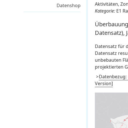
Aktivitäten, Z
Datenshop
Kategorie:
E1 R
Überbauungs
Datensatz), 
Datensatz für 
Datensatz resul
unbebauten Flä
projektierten G
Datenbezug: 
Version]