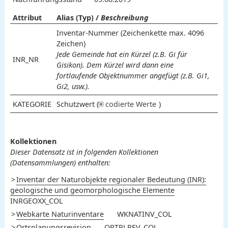
Attribut
Alias (Typ) /
Beschreibung
Inventar-Nummer (Zeichenkette max. 4096
Zeichen)
Jede Gemeinde hat ein Kürzel (z.B. Gi für
INR_NR
Gisikon). Dem Kürzel wird dann eine
fortlaufende Objektnummer angefügt (z.B. Gi1,
Gi2, usw.).
KATEGORIE
Schutzwert (
codierte Werte
)
l
r
n
lokal
regional
national
Wert
Bedeutung
Kollektionen
Dieser Datensatz ist in folgenden Kollektionen
(Datensammlungen) enthalten:
Inventar der Naturobjekte regionaler Bedeutung (INR):
geologische und geomorphologische Elemente
INRGEOXX_COL
Webkarte Naturinventare
WKNATINV_COL
Ortsplanungsrevision
ORTPLREV_COL