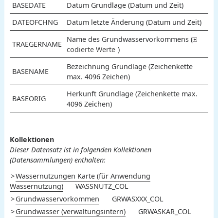
BASEDATE
Datum Grundlage (Datum und Zeit)
DATEOFCHNG
Datum letzte Änderung (Datum und Zeit)
Name des Grundwasservorkommens (
TRAEGERNAME
codierte Werte
)
Bezeichnung Grundlage (Zeichenkette
162
163
164
170
171
180
101
102
103
104
105
106
107
108
111
112
121
122
123
124
131
132
141
142
150
151
152
153
160
161
Kottwil
St. Erhard
Nottwil
Grosswangen
Ruswil
Lokalvorkommen
Reusstal
Rontal
Kriens-Luzern-Horw
Tal der Kleinen Emme
Eigental
Entlebuch
Sörenberg
Meierskappel
Wiggertal
Lutherntal
Triengen
Surental
Knutwil
Sempach-Neuenkirch
Zwischenseegebiet
Ballwil-Hochdorf
Pfaffnau
St. Urban
Lindenberg
Rickenbach
Beromünster-Gunzwil
Neudorf
Buchs
Wauwil
Wert
Bedeutung
BASENAME
max. 4096 Zeichen)
Herkunft Grundlage (Zeichenkette max.
BASEORIG
4096 Zeichen)
Kollektionen
Dieser Datensatz ist in folgenden Kollektionen
(Datensammlungen) enthalten:
Wassernutzungen Karte (für Anwendung
Wassernutzung)
WASSNUTZ_COL
Grundwasservorkommen
GRWASXXX_COL
Grundwasser (verwaltungsintern)
GRWASKAR_COL