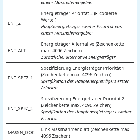
einem Massnahmengebiet
Energieträger Priorität 2 (
codierte
3
4
5
6
7
8
9
10
11
90
95
98
99
Hochwertige Abwärme
Niederwertige Abwärme
Oberflächenwasser
Grundwasser
Erdwärme
Holz
Umgebungsluft
Sonne
Biomasse
Fossile Energieträger
Elektrizität
Massnahme ohne Energieträger
nicht definiert
andere
unbekannt
W
1
2
Werte
)
(Vorlauftemperatur >= 60 °C)
(Vorlauftemperatur < 60 °C)
er
Bedeutung
ENT_2
Hauptenergieträger zweiter Priorität von
t
einem Massnahmengebiet
Energieträger Alternative (Zeichenkette
3
4
5
6
7
8
9
10
11
90
95
98
99
Hochwertige Abwärme
Niederwertige Abwärme
Oberflächenwasser
Grundwasser
Erdwärme
Holz
Umgebungsluft
Sonne
Biomasse
Fossile Energieträger
Elektrizität
Massnahme ohne Energieträger
nicht definiert
andere
unbekannt
W
1
2
ENT_ALT
max. 4096 Zeichen)
(Vorlauftemperatur >= 60 °C)
(Vorlauftemperatur < 60 °C)
er
Bedeutung
Zusätzliche, alternative Energieträger
t
Spezifizierung Energieträger Priorität 1
(Zeichenkette max. 4096 Zeichen)
ENT_SPEZ_1
Spezifikation des Hauptenergieträgers erster
Priorität
Spezifizierung Energieträger Priorität 2
(Zeichenkette max. 4096 Zeichen)
ENT_SPEZ_2
Spezifikation des Hauptenergieträgers zweiter
Priorität
Link Massnahmenblatt (Zeichenkette max.
MASSN_DOK
4096 Zeichen)