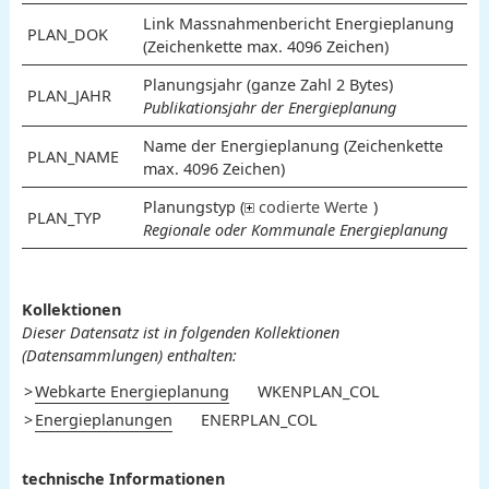
Link Massnahmenbericht Energieplanung
PLAN_DOK
(Zeichenkette max. 4096 Zeichen)
Planungsjahr (ganze Zahl 2 Bytes)
PLAN_JAHR
Publikationsjahr der Energieplanung
Name der Energieplanung (Zeichenkette
PLAN_NAME
max. 4096 Zeichen)
Planungstyp (
codierte Werte
)
PLAN_TYP
Regionale oder Kommunale Energieplanung
1
2
Kommunale Energieplanung
Regionale Energieplanung
Wert
Bedeutung
Kollektionen
Dieser Datensatz ist in folgenden Kollektionen
(Datensammlungen) enthalten:
Webkarte Energieplanung
WKENPLAN_COL
Energieplanungen
ENERPLAN_COL
technische Informationen